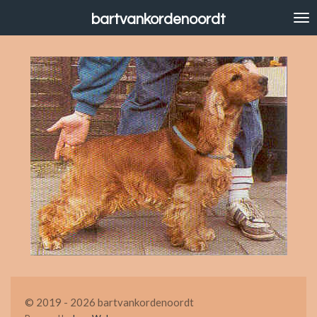
Ga
bartvankordenoordt
direct
naar
de
hoofdinhoud
© 2019 - 2026 bartvankordenoordt